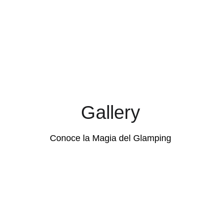
A 5 min Playa Xcacel | A 10 min Xel-Há | A 
menos de 10 min de decenas de cenotes 
reconocidos mundialmente como Dos Ojos | A 
5 min de Akumal | A 15 min de Tulum | A 35 min 
del aeropuerto de Tulum | A 20 min de la 
estación Tren Maya | A 5 min de Bahía Principe 
| 10 min de la Zona Arqueológica de Tulum |
Gallery
Conoce la Magia del Glamping